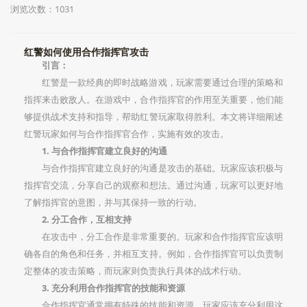
浏览次数：1031
红警如何使用合作指挥官攻击
引言：
红警是一款经典的即时战略游戏，玩家需要通过合理的策略和
指挥来击败敌人。在游戏中，合作指挥官的作用至关重要，他们能
够提供战术支持和指导，帮助红警玩家取得胜利。本文将详细阐述
红警玩家如何与合作指挥官合作，实施有效的攻击。
1. 与合作指挥官建立良好的沟通
与合作指挥官建立良好的沟通是攻击的基础。玩家应该积极与
指挥官交流，分享自己的观察和想法。通过沟通，玩家可以更好地
了解指挥官的意图，并与其保持一致的行动。
2. 分工合作，互相支持
在攻击中，分工合作是非常重要的。玩家和合作指挥官应该明
确各自的角色和任务，并相互支持。例如，合作指挥官可以负责制
定整体的攻击策略，而玩家则负责执行具体的战术行动。
3. 充分利用合作指挥官的技能和资源
合作指挥官通常拥有特殊的技能和资源，玩家应该充分利用这