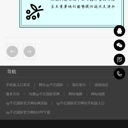
导航
1
手机版入口首页
网址qy千亿国际
项目展示
游戏动态
服务方向
沟通qy千亿国际官网
网站地图
网站地图
qy千亿国际官方网站网页版
qy千亿国际官方网站手机版入口
qy千亿国际官方网站APP下载